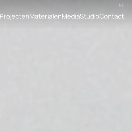
NL
Projecten
Materialen
Media
Studio
Contact