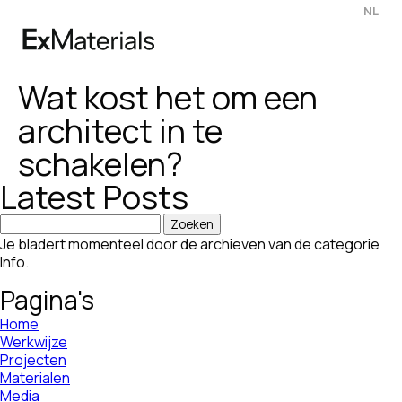
NL
Menu
Home
Wat kost het om een
Naar
hoofdinhoud
architect in te
schakelen?
Latest Posts
Zoeken
naar:
Je bladert momenteel door de archieven van de categorie
Info.
Pagina's
Home
Werkwijze
Projecten
Materialen
Media